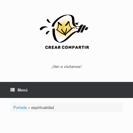
Saltar
al
contenido
¡Ven a visitarnos!
Menú
Portada
»
espiritualidad