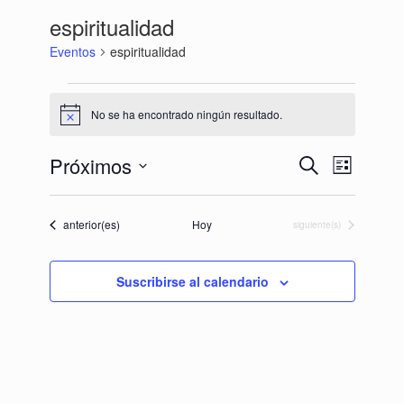
espiritualidad
Eventos
espiritualidad
Eventos
No se ha encontrado ningún resultado.
Aviso
Próximos
Navegación
Navegación
Buscar
Lista
de
de
Selecciona
búsqueda
vistas
la
y
de
fecha.
Eventos
anterior(es)
Hoy
Eventos
siguiente(s)
vistas
Evento
de
Eventos
Suscribirse al calendario