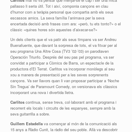
Carlitos
mai no va pensar que menjar-se el cap i ser una mica
pallasso li seria útil. Tot i així, componia cançons en clau
d’humor com a teràpia personal que compartia amb els seus
escassos amics. La seva família l’animava per la seva
encertada decisió amb frases com ara: «però, tu ets tonto?» o el
clàssic «quines hores són aquestes d’aixecar-se?»
Un dels clients que el va patir als seus timpans va ser Andreu
Buenafuente, que davant la sorpresa de tots, el va fitxar per al
seu programa Una Altre Cosa (TV3 ’02-’03) on parodiaven
Operación Triunfo. Després del seu pas pel programa, va ser
convidat a participar a Còmics de Barra, un espectacle de la
productora d’El Terrat. Carlitos va incorporar monòlegs al seu
xou a manera de presentació per a les seves sorprenents
cançons. Va ser llavors quan li van proposar participar a ‘Noche
Sin Tregua’ de Paramount Comedy, on versionava els clàssics
incorporant una nova i divertida lletra.
Carlitos
continua, sense treva, col·laborant amb el programa i
recorrent els locals i circuits de les espanyes, sempre amb la
seva guitarrilla a sobre.
Guillem Estadella
va començar al món de la comunicació als
15 anys a Ràdio Cunit, la ràdio del seu poble. Allà va descobrir