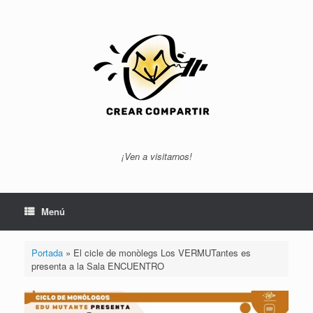
Saltar
al
contenido
¡Ven a visitarnos!
Menú
Portada
»
El cicle de monòlegs Los VERMUTantes es
presenta a la Sala ENCUENTRO