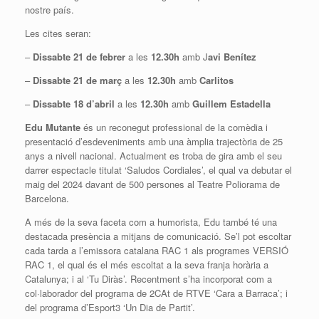
nostre país.
Les cites seran:
–
Dissabte 21 de febrer
a les
12.30h
amb J
avi Benítez
–
Dissabte 21 de març
a les
12.30h
amb
Carlitos
–
Dissabte 18 d’abril
a les
12.30h
amb
Guillem Estadella
Edu Mutante
és un reconegut professional de la comèdia i
presentació d’esdeveniments amb una àmplia trajectòria de 25
anys a nivell nacional. Actualment es troba de gira amb el seu
darrer espectacle titulat ‘Saludos Cordiales’, el qual va debutar el
maig del 2024 davant de 500 persones al Teatre Poliorama de
Barcelona.
A més de la seva faceta com a humorista, Edu també té una
destacada presència a mitjans de comunicació. Se’l pot escoltar
cada tarda a l’emissora catalana RAC 1 als programes VERSIÓ
RAC 1, el qual és el més escoltat a la seva franja horària a
Catalunya; i al ‘Tu Diràs’. Recentment s’ha incorporat com a
col·laborador del programa de 2CAt de RTVE ‘Cara a Barraca’; i
del programa d’Esport3 ‘Un Dia de Partit’.