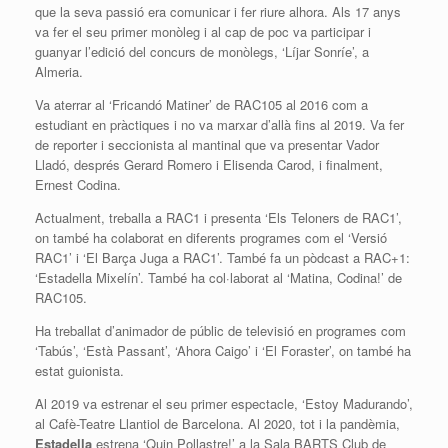
que la seva passió era comunicar i fer riure alhora. Als 17 anys
va fer el seu primer monòleg i al cap de poc va participar i
guanyar l’edició del concurs de monòlegs, ‘Líjar Sonríe’, a
Almeria.
Va aterrar al ‘Fricandó Matiner’ de RAC105 al 2016 com a
estudiant en pràctiques i no va marxar d’allà fins al 2019. Va fer
de reporter i seccionista al mantinal que va presentar Vador
Lladó, després Gerard Romero i Elisenda Carod, i finalment,
Ernest Codina.
Actualment, treballa a RAC1 i presenta ‘Els Teloners de RAC1’,
on també ha colaborat en diferents programes com el ‘Versió
RAC1’ i ‘El Barça Juga a RAC1’. També fa un pòdcast a RAC+1:
‘Estadella Mixelín’. També ha col·laborat al ‘Matina, Codina!’ de
RAC105.
Ha treballat d’animador de públic de televisió en programes com
‘Tabús’, ‘Està Passant’, ‘Ahora Caigo’ i ‘El Foraster’, on també ha
estat guionista.
Al 2019 va estrenar el seu primer espectacle, ‘Estoy Madurando’,
al Cafè-Teatre Llantiol de Barcelona. Al 2020, tot i la pandèmia,
Estadella
estrena ‘Quin Pollastre!’ a la Sala BARTS Club de