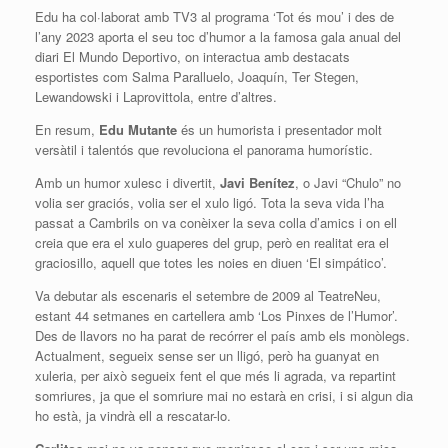
Edu ha col·laborat amb TV3 al programa ‘Tot és mou’ i des de
l’any 2023 aporta el seu toc d’humor a la famosa gala anual del
diari El Mundo Deportivo, on interactua amb destacats
esportistes com Salma Paralluelo, Joaquín, Ter Stegen,
Lewandowski i Laprovittola, entre d’altres.
En resum,
Edu Mutante
és un humorista i presentador molt
versàtil i talentós que revoluciona el panorama humorístic.
Amb un humor xulesc i divertit,
Javi Benítez
, o Javi “Chulo” no
volia ser graciós, volia ser el xulo ligó. Tota la seva vida l’ha
passat a Cambrils on va conèixer la seva colla d’amics i on ell
creia que era el xulo guaperes del grup, però en realitat era el
graciosillo, aquell que totes les noies en diuen ‘El simpático’.
Va debutar als escenaris el setembre de 2009 al TeatreNeu,
estant 44 setmanes en cartellera amb ‘Los Pinxes de l’Humor’.
Des de llavors no ha parat de recórrer el país amb els monòlegs.
Actualment, segueix sense ser un lligó, però ha guanyat en
xuleria, per això segueix fent el que més li agrada, va repartint
somriures, ja que el somriure mai no estarà en crisi, i si algun dia
ho està, ja vindrà ell a rescatar-lo.