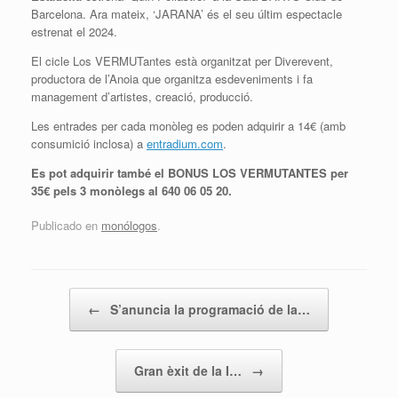
Barcelona. Ara mateix, ‘JARANA’ és el seu últim espectacle
estrenat el 2024.
El cicle Los VERMUTantes està organitzat per Diverevent,
productora de l’Anoia que organitza esdeveniments i fa
management d’artistes, creació, producció.
Les entrades per cada monòleg es poden adquirir a 14€ (amb
consumició inclosa) a
entradium.com
.
Es pot adquirir també el BONUS LOS VERMUTANTES per
35€ pels 3 monòlegs al 640 06 05 20.
Publicado en
monólogos
.
Navegador de artículos
←
S’anuncia la programació de la…
Gran èxit de la I…
→