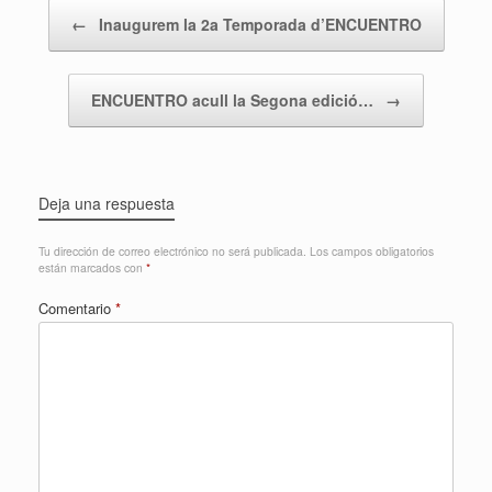
Navegador de artículos
←
Inaugurem la 2a Temporada d’ENCUENTRO
ENCUENTRO acull la Segona edició…
→
Deja una respuesta
Tu dirección de correo electrónico no será publicada.
Los campos obligatorios
están marcados con
*
Comentario
*