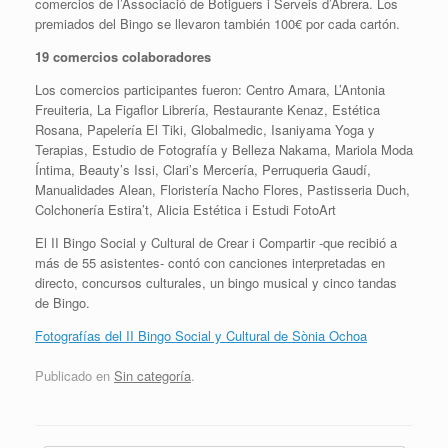
comercios de l’Associació de Botiguers i Serveis d’Abrera. Los
premiados del Bingo se llevaron también 100€ por cada cartón.
19 comercios colaboradores
Los comercios participantes fueron: Centro Amara, L’Antonia
Freuiteria, La Figaflor Librería, Restaurante Kenaz, Estética
Rosana, Papelería El Tiki, Globalmedic, Isaniyama Yoga y
Terapias, Estudio de Fotografía y Belleza Nakama, Mariola Moda
Íntima, Beauty’s Issi, Clari’s Mercería, Perruqueria Gaudí,
Manualidades Alean, Floristería Nacho Flores, Pastisseria Duch,
Colchonería Estira’t, Alicia Estética i Estudi FotoArt
El II Bingo Social y Cultural de Crear i Compartir -que recibió a
más de 55 asistentes- contó con canciones interpretadas en
directo, concursos culturales, un bingo musical y cinco tandas
de Bingo.
Fotografías del II Bingo Social y Cultural de Sònia Ochoa
Publicado en
Sin categoría
.